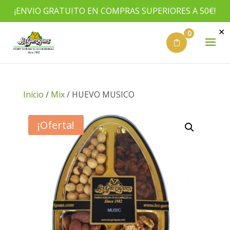
¡ENVIO GRATUITO EN COMPRAS SUPERIORES A 50€!
✕
0
Inicio
/
Mix
/ HUEVO MUSICO
¡Oferta!