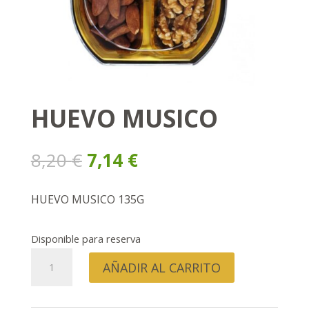
HUEVO MUSICO
El
El
8,20
€
7,14
€
precio
precio
original
actual
HUEVO MUSICO 135G
era:
es:
8,20 €.
7,14 €.
Disponible para reserva
HUEVO
AÑADIR AL CARRITO
MUSICO
cantidad