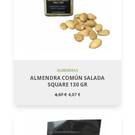
Añadir Al Carro
ALMENDRAS
ALMENDRA COMÚN SALADA
SQUARE 130 GR
El
El
4,37
€
4,07
€
precio
precio
original
actual
era:
es:
4,37 €.
4,07 €.