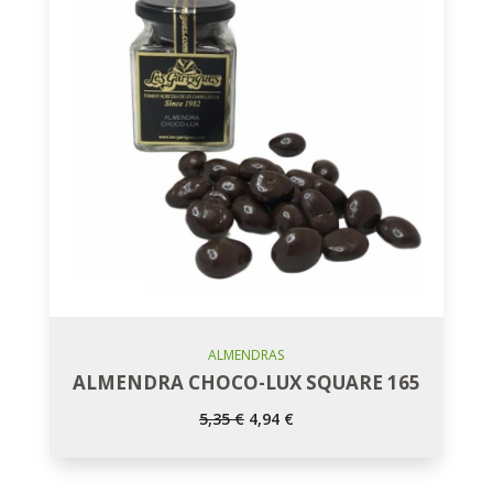
Añadir Al Carro
ALMENDRAS
ALMENDRA CHOCO-LUX SQUARE 165
El
El
5,35
€
4,94
€
precio
precio
original
actual
era:
es:
5,35 €.
4,94 €.