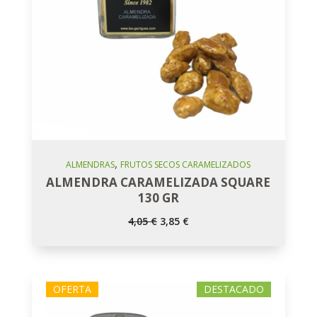
,
Añadir Al Carro
ALMENDRAS
FRUTOS SECOS CARAMELIZADOS
ALMENDRA CARAMELIZADA SQUARE
130 GR
El
El
4,05
€
3,85
€
precio
precio
original
actual
era:
es:
4,05 €.
3,85 €.
OFERTA
DESTACADO