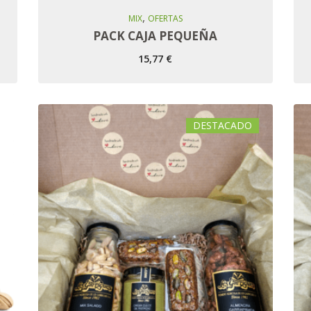
,
Añadir Al Carro
MIX
OFERTAS
PACK CAJA PEQUEÑA
15,77
€
DESTACADO