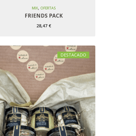
,
Añadir Al Carro
MIX
OFERTAS
FRIENDS PACK
28,47
€
DESTACADO