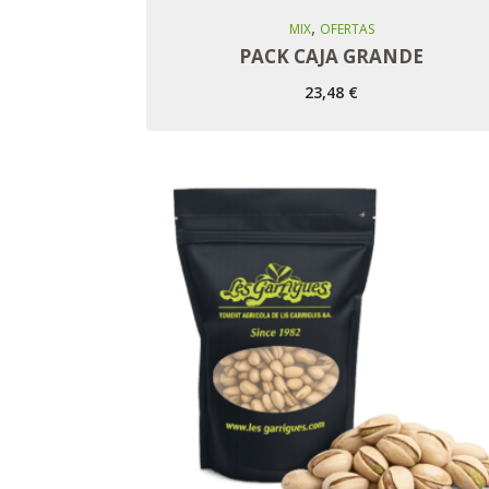
,
Añadir Al Carro
MIX
OFERTAS
PACK CAJA GRANDE
23,48
€