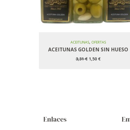
,
Añadir Al Carro
ACEITUNAS
OFERTAS
ACEITUNAS GOLDEN SIN HUESO
El
El
3,31
€
1,50
€
precio
precio
original
actual
era:
es:
3,31 €.
1,50 €.
Enlaces
Em